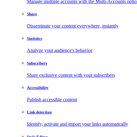
Manage multiple accounts with the Multi-Accounts opti
Share
Disseminate your content everywhere, instantly
Statistics
Analyze your audience's behavior
Subscribers
Share exclusive content with your subscribers
Accessibility
Publish accessible content
Link detection
Identify, activate and import your links automatically
Style Editor