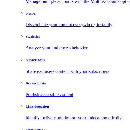
Manage multiple accounts with the Multi-Accounts opti
Share
Disseminate your content everywhere, instantly
Statistics
Analyze your audience's behavior
Subscribers
Share exclusive content with your subscribers
Accessibility
Publish accessible content
Link detection
Identify, activate and import your links automatically
Style Editor