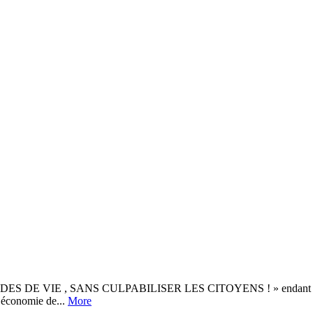
IE , SANS CULPABILISER LES CITOYENS ! » endant longtemps, 
l’économie de...
More