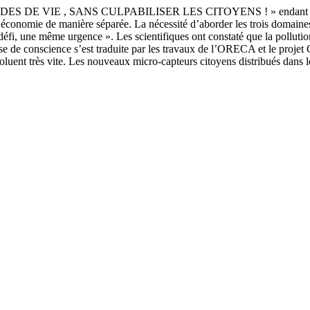
IE , SANS CULPABILISER LES CITOYENS ! » endant longtemps, 
à l’économie de manière séparée. La nécessité d’aborder les trois domaine
fi, une même urgence ». Les scientifiques ont constaté que la pollution
rise de conscience s’est traduite par les travaux de l’ORECA et le pro
 évoluent très vite. Les nouveaux micro-capteurs citoyens distribués da