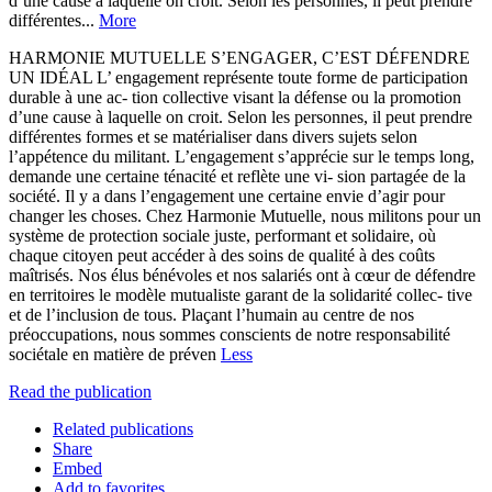
d’une cause à laquelle on croit. Selon les personnes, il peut prendre
différentes...
More
HARMONIE MUTUELLE S’ENGAGER, C’EST DÉFENDRE
UN IDÉAL L’ engagement représente toute forme de participation
durable à une ac- tion collective visant la défense ou la promotion
d’une cause à laquelle on croit. Selon les personnes, il peut prendre
différentes formes et se matérialiser dans divers sujets selon
l’appétence du militant. L’engagement s’apprécie sur le temps long,
demande une certaine ténacité et reflète une vi- sion partagée de la
société. Il y a dans l’engagement une certaine envie d’agir pour
changer les choses. Chez Harmonie Mutuelle, nous militons pour un
système de protection sociale juste, performant et solidaire, où
chaque citoyen peut accéder à des soins de qualité à des coûts
maîtrisés. Nos élus bénévoles et nos salariés ont à cœur de défendre
en territoires le modèle mutualiste garant de la solidarité collec- tive
et de l’inclusion de tous. Plaçant l’humain au centre de nos
préoccupations, nous sommes conscients de notre responsabilité
sociétale en matière de préven
Less
Read the publication
Related publications
Share
Embed
Add to favorites