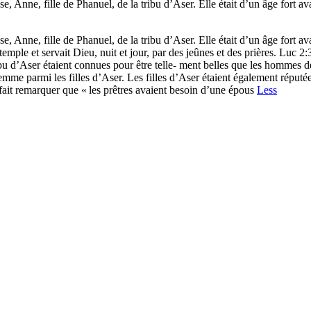
Anne, fille de Phanuel, de la tribu d’Aser. Elle était d’un âge fort ava
Anne, fille de Phanuel, de la tribu d’Aser. Elle était d’un âge fort ava
e temple et servait Dieu, nuit et jour, par des jeûnes et des prières. Luc 2
ibu d’Aser étaient connues pour être telle- ment belles que les hommes de
e parmi les filles d’Aser. Les filles d’Aser étaient également réputées po
fait remarquer que « les prêtres avaient besoin d’une épous
Less