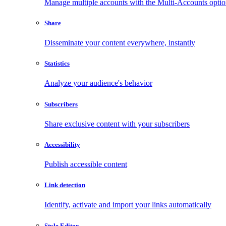
Manage multiple accounts with the Multi-Accounts opti
Share
Disseminate your content everywhere, instantly
Statistics
Analyze your audience's behavior
Subscribers
Share exclusive content with your subscribers
Accessibility
Publish accessible content
Link detection
Identify, activate and import your links automatically
Style Editor