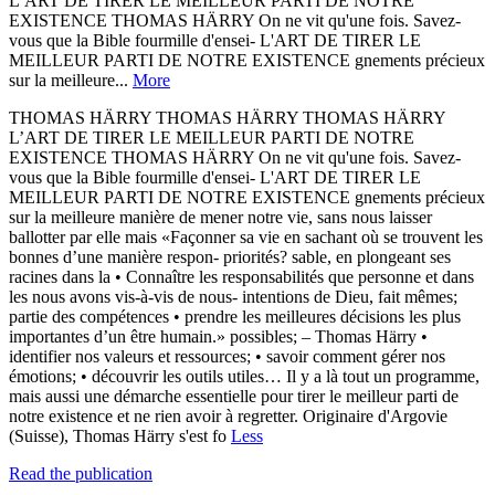
L’ART DE TIRER LE MEILLEUR PARTI DE NOTRE
EXISTENCE THOMAS HÄRRY On ne vit qu'une fois. Savez-
vous que la Bible fourmille d'ensei- L'ART DE TIRER LE
MEILLEUR PARTI DE NOTRE EXISTENCE gnements précieux
sur la meilleure...
More
THOMAS HÄRRY THOMAS HÄRRY THOMAS HÄRRY
L’ART DE TIRER LE MEILLEUR PARTI DE NOTRE
EXISTENCE THOMAS HÄRRY On ne vit qu'une fois. Savez-
vous que la Bible fourmille d'ensei- L'ART DE TIRER LE
MEILLEUR PARTI DE NOTRE EXISTENCE gnements précieux
sur la meilleure manière de mener notre vie, sans nous laisser
ballotter par elle mais «Façonner sa vie en sachant où se trouvent les
bonnes d’une manière respon- priorités? sable, en plongeant ses
racines dans la • Connaître les responsabilités que personne et dans
les nous avons vis-à-vis de nous- intentions de Dieu, fait mêmes;
partie des compétences • prendre les meilleures décisions les plus
importantes d’un être humain.» possibles; – Thomas Härry •
identifier nos valeurs et ressources; • savoir comment gérer nos
émotions; • découvrir les outils utiles… Il y a là tout un programme,
mais aussi une démarche essentielle pour tirer le meilleur parti de
notre existence et ne rien avoir à regretter. Originaire d'Argovie
(Suisse), Thomas Härry s'est fo
Less
Read the publication