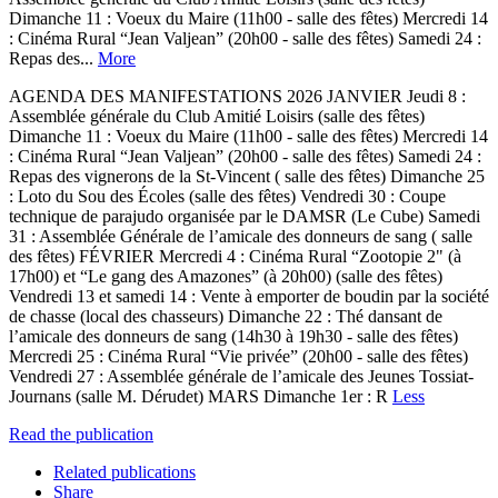
Dimanche 11 : Voeux du Maire (11h00 - salle des fêtes) Mercredi 14
: Cinéma Rural “Jean Valjean” (20h00 - salle des fêtes) Samedi 24 :
Repas des...
More
AGENDA DES MANIFESTATIONS 2026 JANVIER Jeudi 8 :
Assemblée générale du Club Amitié Loisirs (salle des fêtes)
Dimanche 11 : Voeux du Maire (11h00 - salle des fêtes) Mercredi 14
: Cinéma Rural “Jean Valjean” (20h00 - salle des fêtes) Samedi 24 :
Repas des vignerons de la St-Vincent ( salle des fêtes) Dimanche 25
: Loto du Sou des Écoles (salle des fêtes) Vendredi 30 : Coupe
technique de parajudo organisée par le DAMSR (Le Cube) Samedi
31 : Assemblée Générale de l’amicale des donneurs de sang ( salle
des fêtes) FÉVRIER Mercredi 4 : Cinéma Rural “Zootopie 2" (à
17h00) et “Le gang des Amazones” (à 20h00) (salle des fêtes)
Vendredi 13 et samedi 14 : Vente à emporter de boudin par la société
de chasse (local des chasseurs) Dimanche 22 : Thé dansant de
l’amicale des donneurs de sang (14h30 à 19h30 - salle des fêtes)
Mercredi 25 : Cinéma Rural “Vie privée” (20h00 - salle des fêtes)
Vendredi 27 : Assemblée générale de l’amicale des Jeunes Tossiat-
Journans (salle M. Dérudet) MARS Dimanche 1er : R
Less
Read the publication
Related publications
Share