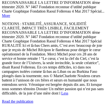
RECONNAISSABLE LA LETTRE D’INFORMATION 4ème
trimestre 2020. N° J467 Fondation reconnue d’utilité publique
Charte Graphique Fondation Raoul Follereau 4 Mai 2017 Spécial...
More
NOTIONS : STABILITÉ, ASSURANCE, SOLIDITÉ
CLARETÉ, IMPACT TRÈS LISIBLE, FACILEMENT
RECONNAISSABLE LA LETTRE D’INFORMATION 4ème
trimestre 2020. N° J467 Fondation reconnue d’utilité publique
Charte Graphique Fondation Raoul Follereau 4 Mai 2017 Spécial
RURALITÉ Ici et là-bas Chers amis, C’est avec beaucoup de joie
que je reçois de Michel Récipon le flambeau pour diriger le cœur
opérationnel de la Fondation. Merci Michel pour ces 28 ans de
service et bonne retraite ! “Le cœur, c’est la clef du Ciel, c’est la
grande force de l’Univers, la seule invincible, la seule créatrice”,
disait Raoul Follereau. En ces temps difficiles, ici dans nos
campagnes isolées comme là-bas au Liban ou au Burkina Faso
plongés dans la tourmente, nos © Marie­Charlotte Noulens cœurs
battent à l’unisson de ces frères et sœurs en humanité que nous
entendons servir. Véronique est bergère depuis dix ans. Et lorsque
nous sommes témoins Dossier Un métier passion qui n’est pas sans
difficultés. de la joie d’une mère dont l
Less
Read the publication