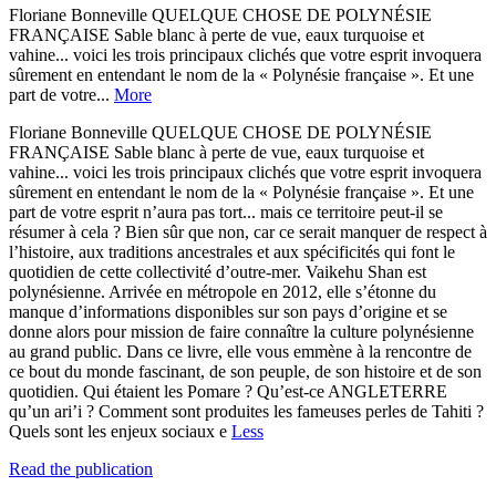
Floriane Bonneville QUELQUE CHOSE DE POLYNÉSIE
FRANÇAISE Sable blanc à perte de vue, eaux turquoise et
vahine... voici les trois principaux clichés que votre esprit invoquera
sûrement en entendant le nom de la « Polynésie française ». Et une
part de votre...
More
Floriane Bonneville QUELQUE CHOSE DE POLYNÉSIE
FRANÇAISE Sable blanc à perte de vue, eaux turquoise et
vahine... voici les trois principaux clichés que votre esprit invoquera
sûrement en entendant le nom de la « Polynésie française ». Et une
part de votre esprit n’aura pas tort... mais ce territoire peut-il se
résumer à cela ? Bien sûr que non, car ce serait manquer de respect à
l’histoire, aux traditions ancestrales et aux spécificités qui font le
quotidien de cette collectivité d’outre-mer. Vaikehu Shan est
polynésienne. Arrivée en métropole en 2012, elle s’étonne du
manque d’informations disponibles sur son pays d’origine et se
donne alors pour mission de faire connaître la culture polynésienne
au grand public. Dans ce livre, elle vous emmène à la rencontre de
ce bout du monde fascinant, de son peuple, de son histoire et de son
quotidien. Qui étaient les Pomare ? Qu’est-ce ANGLETERRE
qu’un ari’i ? Comment sont produites les fameuses perles de Tahiti ?
Quels sont les enjeux sociaux e
Less
Read the publication