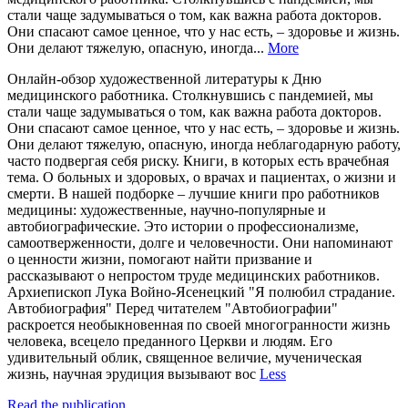
стали чаще задумываться о том, как важна работа докторов.
Они спасают самое ценное, что у нас есть, – здоровье и жизнь.
Они делают тяжелую, опасную, иногда...
More
Онлайн-обзор художественной литературы к Дню
медицинского работника. Столкнувшись с пандемией, мы
стали чаще задумываться о том, как важна работа докторов.
Они спасают самое ценное, что у нас есть, – здоровье и жизнь.
Они делают тяжелую, опасную, иногда неблагодарную работу,
часто подвергая себя риску. Книги, в которых есть врачебная
тема. О больных и здоровых, о врачах и пациентах, о жизни и
смерти. В нашей подборке – лучшие книги про работников
медицины: художественные, научно-популярные и
автобиографические. Это истории о профессионализме,
самоотверженности, долге и человечности. Они напоминают
о ценности жизни, помогают найти призвание и
рассказывают о непростом труде медицинских работников.
Архиепископ Лука Войно-Ясенецкий "Я полюбил страдание.
Автобиография" Перед читателем "Автобиографии"
раскроется необыкновенная по своей многогранности жизнь
человека, всецело преданного Церкви и людям. Его
удивительный облик, священное величие, мученическая
жизнь, научная эрудиция вызывают вос
Less
Read the publication