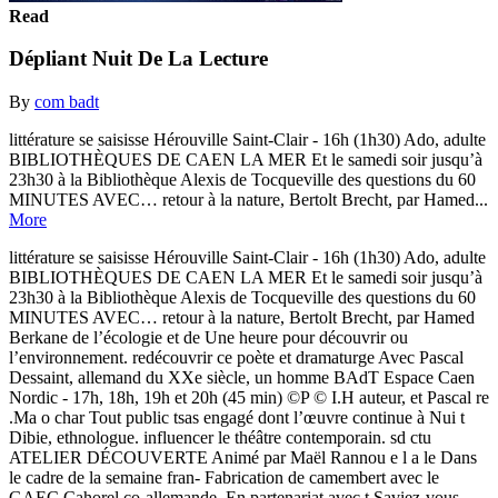
Read
Dépliant Nuit De La Lecture
By
com badt
littérature se saisisse Hérouville Saint-Clair - 16h (1h30) Ado, adulte
BIBLIOTHÈQUES DE CAEN LA MER Et le samedi soir jusqu’à
23h30 à la Bibliothèque Alexis de Tocqueville des questions du 60
MINUTES AVEC… retour à la nature, Bertolt Brecht, par Hamed...
More
littérature se saisisse Hérouville Saint-Clair - 16h (1h30) Ado, adulte
BIBLIOTHÈQUES DE CAEN LA MER Et le samedi soir jusqu’à
23h30 à la Bibliothèque Alexis de Tocqueville des questions du 60
MINUTES AVEC… retour à la nature, Bertolt Brecht, par Hamed
Berkane de l’écologie et de Une heure pour découvrir ou
l’environnement. redécouvrir ce poète et dramaturge Avec Pascal
Dessaint, allemand du XXe siècle, un homme BAdT Espace Caen
Nordic - 17h, 18h, 19h et 20h (45 min) ©P © I.H auteur, et Pascal re
.Ma o char Tout public tsas engagé dont l’œuvre continue à Nui t
Dibie, ethnologue. influencer le théâtre contemporain. sd ctu
ATELIER DÉCOUVERTE Animé par Maël Rannou e l a le Dans
le cadre de la semaine fran- Fabrication de camembert avec le
GAEC Cahorel co-allemande. En partenariat avec t Saviez-vous