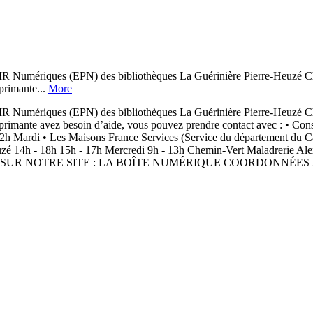
riques (EPN) des bibliothèques La Guérinière Pierre-Heuzé Che
primante...
More
riques (EPN) des bibliothèques La Guérinière Pierre-Heuzé Che
primante avez besoin d’aide, vous pouvez prendre contact avec : • Consei
 - 12h Mardi • Les Maisons France Services (Service du département du 
uzé 14h - 18h 15h - 17h Mercredi 9h - 13h Chemin-Vert Maladrerie Ale
ndredi SUR NOTRE SITE : LA BOÎTE NUMÉRIQUE COORDONNÉES 2025 ©