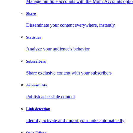
Manage multiple accounts with the Multi-Accounts opti
Share
Disseminate your content everywhere, instantly
Statistics
Analyze your audience's behavior
Subscribers
Share exclusive content with your subscribers
Accessibility
Publish accessible content
Link detection
Identify, activate and import your links automatically
Style Editor