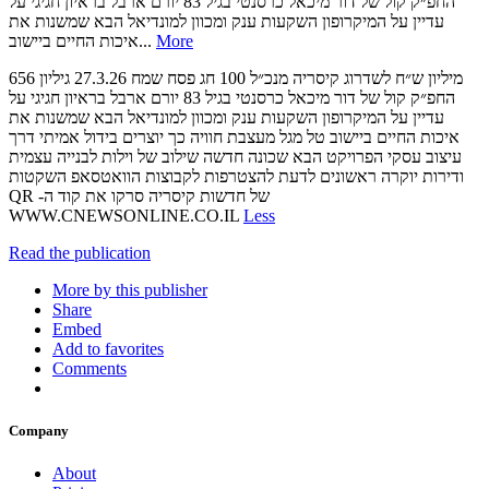
החפ״ק‬ ‫קול של דור‬ ‫מיכאל כרסנטי‬ ‫בגיל ‪ 83‬יורם ארבל‬ ‫בראיון חגיגי על‬
‫עדיין על המיקרופון‬ ‫השקעות ענק‬ ‫ומכוון למונדיאל הבא‬ ‫שמשנות את‬
‫איכות החיים‬ ‫ביישוב‬...
More
‫גיליון ‪656‬‬ ‫‪27.3.26‬‬ ‫חג‬ ‫פסח‬ ‫שמח‬ ‫‪100‬‬ ‫מיליון ש״ח‬ ‫לשדרוג‬ ‫קיסריה‬ ‫מנכ״ל
החפ״ק‬ ‫קול של דור‬ ‫מיכאל כרסנטי‬ ‫בגיל ‪ 83‬יורם ארבל‬ ‫בראיון חגיגי על‬
‫עדיין על המיקרופון‬ ‫השקעות ענק‬ ‫ומכוון למונדיאל הבא‬ ‫שמשנות את‬
‫איכות החיים‬ ‫ביישוב‬ ‫טל מגל מעצבת חוויה‬ ‫כך יוצרים בידול אמיתי‬ ‫דרך
עיצוב עסקי‬ ‫הפרויקט הבא‬ ‫שכונה חדשה‬ ‫שילוב של וילות‬ ‫לבנייה עצמית‬
‫ודירות יוקרה‬ ‫ראשונים לדעת‬ ‫להצטרפות לקבוצות הוואטסאפ‬ ‫השקטות
של חדשות קיסריה‬ ‫סרקו את קוד ה‪QR -‬‬
‫‪WWW.CNEWSONLINE.CO.IL‬‬
Less
Read the publication
More by this publisher
Share
Embed
Add to favorites
Comments
Company
About