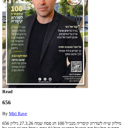
Read
656
By
Miri Rave
‫גיליון ‪656‬‬ ‫‪27.3.26‬‬ ‫חג‬ ‫פסח‬ ‫שמח‬ ‫‪100‬‬ ‫מיליון ש״ח‬ ‫לשדרוג‬ ‫קיסריה‬ ‫מנכ״ל