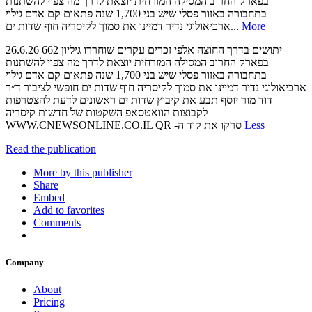
בפארק החרוב‬ ‫המסילה המזרחית‬ ‫יוצאת לדרך‬ ‫מה צפוי להשתנות‬
‫בתחבורה באזור‬ ‫פסלי שיש בני ‪ 1,700‬שנה‬ ‫פתאום קם אדם‬ ‫גילוי
ארכיאולוגי נדיר‬ ‫דמיינו את‬ ‫סמוך לקיסריה‬ ‫חוף שדות ים‬...
More
‫‪26.6.26‬‬ ‫גיליון ‪662‬‬ ‫יתושים בדרך החוצה‬ ‫אלפי זכרים עקרים‬ ‫שוחררו
בפארק החרוב‬ ‫המסילה המזרחית‬ ‫יוצאת לדרך‬ ‫מה צפוי להשתנות‬
‫בתחבורה באזור‬ ‫פסלי שיש בני ‪ 1,700‬שנה‬ ‫פתאום קם אדם‬ ‫גילוי
ארכיאולוגי נדיר‬ ‫דמיינו את‬ ‫סמוך לקיסריה‬ ‫חוף שדות ים‬ ‫חופשי לציבור‬ ‫ד״ר
דוד מור יוסף‬ ‫תבע את קיבוץ שדות ים‬ ‫ראשונים לדעת‬ ‫להצטרפות
לקבוצות הוואטסאפ‬ ‫השקטות של חדשות קיסריה‬
‫‪WWW.CNEWSONLINE.CO.IL‬‬ ‫סרקו את קוד ה‪QR -‬‬
Less
Read the publication
More by this publisher
Share
Embed
Add to favorites
Comments
Company
About
Pricing