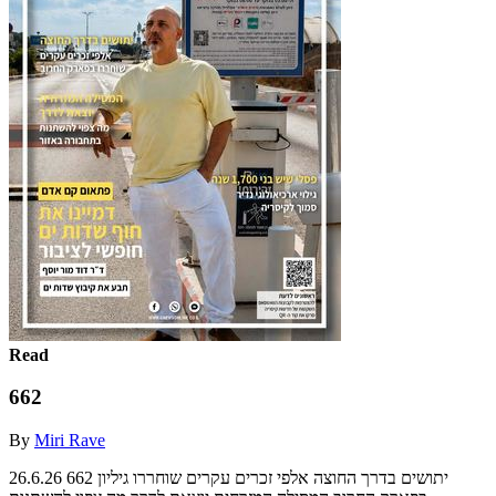
Read
662
By
Miri Rave
‫‪26.6.26‬‬ ‫גיליון ‪662‬‬ ‫יתושים בדרך החוצה‬ ‫אלפי זכרים עקרים‬ ‫שוחררו