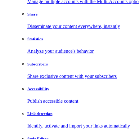
Manage multiple accounts with the Multi-Accounts opti
Share
Disseminate your content everywhere, instantly
Statistics
Analyze your audience's behavior
Subscribers
Share exclusive content with your subscribers
Accessibility
Publish accessible content
Link detection
Identify, activate and import your links automatically
Style Editor