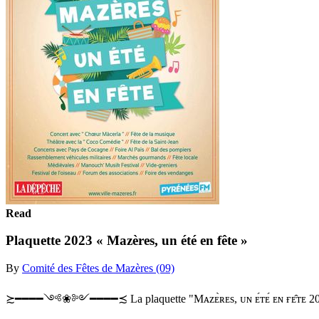
Read
Plaquette 2023 « Mazères, un été en fête »
By
Comité des Fêtes de Mazères (09)
≿━━━━༺❀༻━━━━≾ La plaquette "Mᴀᴢᴇ̀ʀᴇs, ᴜɴ ᴇ́ᴛᴇ́ ᴇɴ ғᴇ̂ᴛᴇ 2023" a été