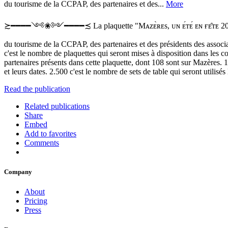
du tourisme de la CCPAP, des partenaires et des...
More
≿━━━━༺❀༻━━━━≾ La plaquette "Mᴀᴢᴇ̀ʀᴇs, ᴜɴ ᴇ́ᴛᴇ́ ᴇɴ ғᴇ̂ᴛᴇ 2023" a été
du tourisme de la CCPAP, des partenaires et des présidents des associat
c'est le nombre de plaquettes qui seront mises à disposition dans les 
partenaires présents dans cette plaquette, dont 108 sont sur Mazères. 10
et leurs dates. 2.500 c'est le nombre de sets de table qui seront utilis
Read the publication
Related publications
Share
Embed
Add to favorites
Comments
Company
About
Pricing
Press