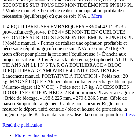
SECONDES SUR TOUS LES MONTE/DÉMONTE-PNEUS PL
! Modèle manuel. • Permet de réaliser une opération profitable et
nécessaire (équilibrage) où que ce soit. N/A...
More
114 ÉQUILIBREUSES EMBARQUÉES +33(0)4 42 15 35 35
provac.france@provac.fr P2 4 • SE MONTE EN QUELQUES
SECONDES SUR TOUS LES MONTE/DÉMONTE-PNEUS PL
! Modèle manuel. • Permet de réaliser une opération profitable et
nécessaire (équilibrage) où que ce soit. N/A 510 mm 250 kg •A
ucun effort pour placer la roue sur l’équilibreuse ! • Étanche aux
projections d’eau. 2 Livrée sans kit de centrage (optionel). AT I O N
TIE ANS AN LL I N S TA R GA ÉQUILIBRAGE 4 BLOC
D’ÉQUILIBRAGE AMOVIBLE 4 UNITÉ CENTRALE •
Lancement manuel. PORTATIVE À FIXATION • Poids net : 20
kg. MAGNÉTIQUE • Alimentation par batterie rechargeable ou par
l’allume- cigare (12 V CC). • Poids net : 1,7 kg. ACCESSOIRES
D’ORIGINE OPTION HBOX 2 Kit pour roues PL avec alésage de
: Bride de blocage. - 198 à 225 mm. - 279 à 286,5 mm. Câble de
liaison Support de rangement Calibre pour mesurer Règle pour
mesurer le déport. unité centrale / bloc et housse de protection. la
largeur de jante. Kit livré dans une valise : la solution pour le se
Less
Read the publication
More by this publisher