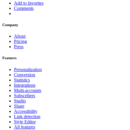
Add to favorites
Comments
Company
About
Pricing
Press
Features
Personalization
Conversion
Statistics
Integrations
Multi-accounts
Subscribers
Studio
Share
Accessibility
Link detection
Style Editor
All features