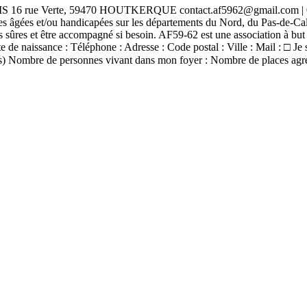
erte, 59470 HOUTKERQUE contact.af5962@gmail.com | 06.60.62.
nes âgées et/ou handicapées sur les départements du Nord, du Pas-de-Cal
sûres et être accompagné si besoin. AF59-62 est une association à but non
nce : Téléphone : Adresse : Code postal : Ville : Mail : □ Je souha
réés) Nombre de personnes vivant dans mon foyer : Nombre de places agré