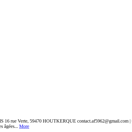
erte, 59470 HOUTKERQUE contact.af5962@gmail.com | 06.60.62.
es âgées...
More