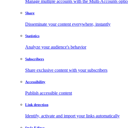
Manage multiple accounts with the Multi-Accounts opti
Share
Disseminate your content everywhere, instantly
Statistics
Analyze your audience's behavior
Subscribers
Share exclusive content with your subscribers
Accessibility
Publish accessible content
Link detection
Identify, activate and import your links automatically
Style Editor