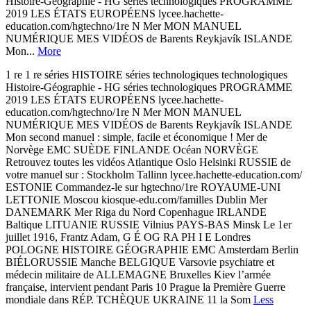
Histoire-Géographie - HG séries technologiques PROGRAMME
2019 LES ÉTATS EUROPÉENS lycee.hachette-
education.com/hgtechno/1re N Mer MON MANUEL
NUMÉRIQUE MES VIDÉOS de Barents Reykjavík ISLANDE
Mon...
More
1 re 1 re séries HISTOIRE séries technologiques technologiques
Histoire-Géographie - HG séries technologiques PROGRAMME
2019 LES ÉTATS EUROPÉENS lycee.hachette-
education.com/hgtechno/1re N Mer MON MANUEL
NUMÉRIQUE MES VIDÉOS de Barents Reykjavík ISLANDE
Mon second manuel : simple, facile et économique ! Mer de
Norvège EMC SUÈDE FINLANDE Océan NORVÈGE
Retrouvez toutes les vidéos Atlantique Oslo Helsinki RUSSIE de
votre manuel sur : Stockholm Tallinn lycee.hachette-education.com/
ESTONIE Commandez-le sur hgtechno/1re ROYAUME-UNI
LETTONIE Moscou kiosque-edu.com/familles Dublin Mer
DANEMARK Mer Riga du Nord Copenhague IRLANDE
Baltique LITUANIE RUSSIE Vilnius PAYS-BAS Minsk Le 1er
juillet 1916, Frantz Adam, G É OG RA PH I E Londres
POLOGNE HISTOIRE GÉOGRAPHIE EMC Amsterdam Berlin
BIÉLORUSSIE Manche BELGIQUE Varsovie psychiatre et
médecin militaire de ALLEMAGNE Bruxelles Kiev l’armée
française, intervient pendant Paris 10 Prague la Première Guerre
mondiale dans RÉP. TCHÈQUE UKRAINE 11 la Som
Less