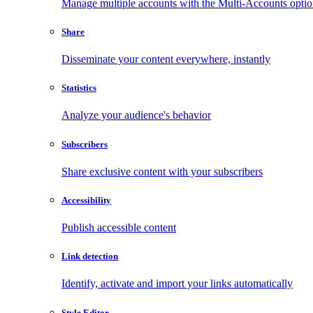
Manage multiple accounts with the Multi-Accounts opti
Share
Disseminate your content everywhere, instantly
Statistics
Analyze your audience's behavior
Subscribers
Share exclusive content with your subscribers
Accessibility
Publish accessible content
Link detection
Identify, activate and import your links automatically
Style Editor