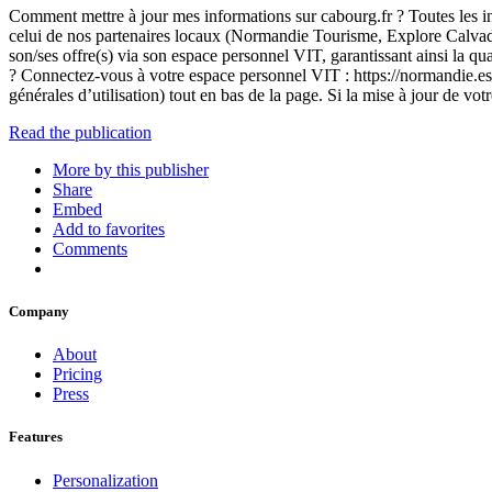
Comment mettre à jour mes informations sur cabourg.fr ? Toutes les inf
celui de nos partenaires locaux (Normandie Tourisme, Explore Calvados)
son/ses offre(s) via son espace personnel VIT, garantissant ainsi la q
? Connectez-vous à votre espace personnel VIT : https://normandie.esp
générales d’utilisation) tout en bas de la page. Si la mise à jour de 
Read the publication
More by this publisher
Share
Embed
Add to favorites
Comments
Company
About
Pricing
Press
Features
Personalization