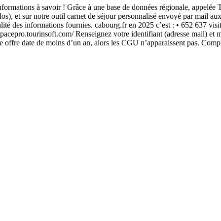
ormations à savoir ! Grâce à une base de données régionale, appelée Tour
, et sur notre outil carnet de séjour personnalisé envoyé par mail aux v
ualité des informations fournies. cabourg.fr en 2025 c’est : • 652 637 
acepro.tourinsoft.com/ Renseignez votre identifiant (adresse mail) et m
votre offre date de moins d’un an, alors les CGU n’apparaissent pas. Com