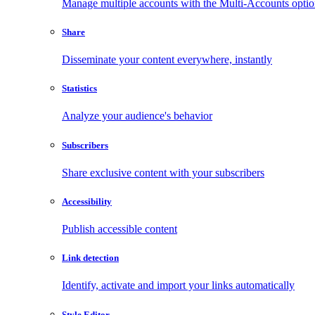
Manage multiple accounts with the Multi-Accounts opti
Share
Disseminate your content everywhere, instantly
Statistics
Analyze your audience's behavior
Subscribers
Share exclusive content with your subscribers
Accessibility
Publish accessible content
Link detection
Identify, activate and import your links automatically
Style Editor