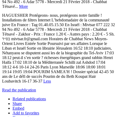
94 No 492 - 6 Adar 5778 - Mercredi 21 Février 2018 - Chabbat
Tétsavé...
More
HAGUESHER Protégeons- nous, protégeons notre famille !
Installations de ﬁltres Internet L’hebdomadaire de la communauté
juive En France : Tag 01.40.05.15.50 En Israël : Mivtsar 077 222 32
94 No 492 - 6 Adar 5778 - Mercredi 21 Février 2018 - Chabbat
Tétsavé - Zakhor - Prix : France 1.20 € - Autres pays : 2.20 € - 5 Sh.
‫בס״ד‬ mivtsar.fr@gmail.com Horaires de Chabbat News Moyen-
Orient Livres Entrée Sortie Poursuivi par ses affaires Lorsque le
Liban et Israël Sortie en librairie Jérusalem 16:52 18:10 judiciaires,
Nétanyaou se disputent aussi les de la biographie du Tel-Aviv 17:03
18:12 peut-il s’en sortir ? richesses énergétiques grand rabbin Henri
Haïfa 17:02 18:10 de la Méditerranée Schilli zal Ashdod 17:04
18:12 4-6 10-14 24-26 Paris Lyon Marseille 18:06 18:00 18:01
19:14 19:05 19:04 POURIM SAMEA'H ! Dossier spécial 42-45 50
ans de Le défi de succès Pourim de du Beth Koupat Hair
Loubavitch 16-17 36-37
Less
Read the publication
Related publications
Share
Embed
Add to favorites