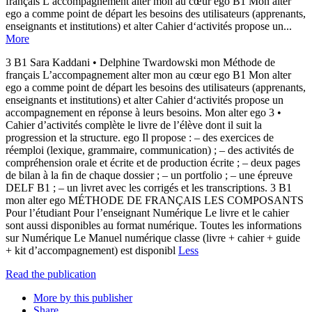
français L’accompagnement alter mon au cœur ego B1 Mon alter
ego a comme point de départ les besoins des utilisateurs (apprenants,
enseignants et institutions) et alter Cahier d‘activités propose un...
More
3 B1 Sara Kaddani • Delphine Twardowski mon Méthode de
français L’accompagnement alter mon au cœur ego B1 Mon alter
ego a comme point de départ les besoins des utilisateurs (apprenants,
enseignants et institutions) et alter Cahier d‘activités propose un
accompagnement en réponse à leurs besoins. Mon alter ego 3 •
Cahier d’activités complète le livre de l’élève dont il suit la
progression et la structure. ego Il propose : – des exercices de
réemploi (lexique, grammaire, communication) ; – des activités de
compréhension orale et écrite et de production écrite ; – deux pages
de bilan à la ﬁn de chaque dossier ; – un portfolio ; – une épreuve
DELF B1 ; – un livret avec les corrigés et les transcriptions. 3 B1
mon alter ego MÉTHODE DE FRANÇAIS LES COMPOSANTS
Pour l’étudiant Pour l’enseignant Numérique Le livre et le cahier
sont aussi disponibles au format numérique. Toutes les informations
sur Numérique Le Manuel numérique classe (livre + cahier + guide
+ kit d’accompagnement) est disponibl
Less
Read the publication
More by this publisher
Share