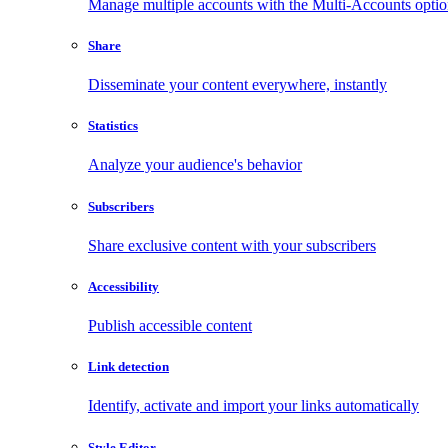
Manage multiple accounts with the Multi-Accounts opti
Share
Disseminate your content everywhere, instantly
Statistics
Analyze your audience's behavior
Subscribers
Share exclusive content with your subscribers
Accessibility
Publish accessible content
Link detection
Identify, activate and import your links automatically
Style Editor