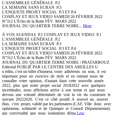
L'ASSEMBLEE GÉNÉRALE ­ P.2
LA SEMAINE SANS ECRAN ­ P.3
L'ENQUETE PROJET SOCIAL ­ P.3 ET P.4
COSPLAY ET JEUX VIDEO SAMEDI 26 FÉVRIER 2022
N°312 L'Écho de la Butte FÉV ­ MARS 2022
JOURNAL DU QUARTIER TERRE NOIRE...
More
À VOS AGENDAS ­ P.1 COSPLAY ET JEUX VIDEO ­ P.1
L'ASSEMBLEE GÉNÉRALE ­ P.2
LA SEMAINE SANS ECRAN ­ P.3
L'ENQUETE PROJET SOCIAL ­ P.3 ET P.4
COSPLAY ET JEUX VIDEO SAMEDI 26 FÉVRIER 2022
N°312 L'Écho de la Butte FÉV ­ MARS 2022
JOURNAL DU QUARTIER TERRE NOIRE / PRAT­AR­ROUZ
Editorial PUBLIÉ PAR LE CENTRE DES ABEILLES U
n édito, c'est un billet d'humeur, voire adhérents ou non, il est
important pour un exercice de style et en entrant nous de
connaître votre opinion, d'autant dans cette nouvelle année
2022, plus que notre projet social 2018­2022 avec quelques
incertitudes, nous affichons arrive à son terme et que nous
devons une volonté déterminée de voir la vie du construire le
suivant 2022­2026. C'est ce côté positif. A nouvel an, nouvel
élan, c'est projet, validé par les partenaires (CAF, Ville donc avec
optimisme, solidarité et de Quimper et Conseil Départemental)
qui convivialité que nous souhaitons déma
Less