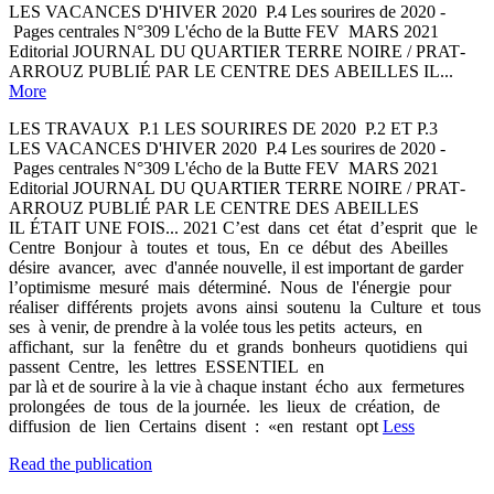
LES VACANCES D'HIVER 2020 ­ P.4 Les sourires de 2020 ­
Pages centrales N°309 L'écho de la Butte FEV ­ MARS 2021
Editorial JOURNAL DU QUARTIER TERRE NOIRE / PRAT­
AR­ROUZ PUBLIÉ PAR LE CENTRE DES ABEILLES IL...
More
LES TRAVAUX ­ P.1 LES SOURIRES DE 2020 ­ P.2 ET P.3
LES VACANCES D'HIVER 2020 ­ P.4 Les sourires de 2020 ­
Pages centrales N°309 L'écho de la Butte FEV ­ MARS 2021
Editorial JOURNAL DU QUARTIER TERRE NOIRE / PRAT­
AR­ROUZ PUBLIÉ PAR LE CENTRE DES ABEILLES
IL ÉTAIT UNE FOIS... 2021 C’est dans cet état d’esprit que le
Centre Bonjour à toutes et tous, En ce début des Abeilles
désire avancer, avec d'année nouvelle, il est important de garder
l’optimisme mesuré mais déterminé. Nous de l'énergie pour
réaliser différents projets avons ainsi soutenu la Culture et tous
ses à venir, de prendre à la volée tous les petits acteurs, en
affichant, sur la fenêtre du et grands bonheurs quotidiens qui
passent Centre, les lettres E­S­S­E­N­T­I­E­L en
par là et de sourire à la vie à chaque instant écho aux fermetures
prolongées de tous de la journée. les lieux de création, de
diffusion de lien Certains disent : «en restant opt
Less
Read the publication