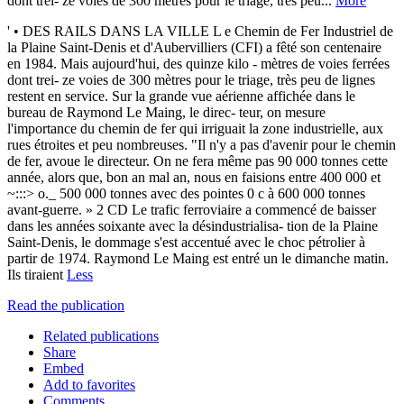
dont trei- ze voies de 300 mètres pour le triage, très peu...
More
' • DES RAILS DANS LA VILLE L e Chemin de Fer Industriel de
la Plaine Saint-Denis et d'Aubervilliers (CFI) a fêté son centenaire
en 1984. Mais aujourd'hui, des quinze kilo - mètres de voies ferrées
dont trei- ze voies de 300 mètres pour le triage, très peu de lignes
restent en service. Sur la grande vue aérienne affichée dans le
bureau de Raymond Le Maing, le direc- teur, on mesure
l'importance du chemin de fer qui irriguait la zone industrielle, aux
rues étroites et peu nombreuses. "Il n'y a pas d'avenir pour le chemin
de fer, avoue le directeur. On ne fera même pas 90 000 tonnes cette
année, alors que, bon an mal an, nous en faisions entre 400 000 et
~:::> o._ 500 000 tonnes avec des pointes 0 c à 600 000 tonnes
avant-guerre. » 2 CD Le trafic ferroviaire a commencé de baisser
dans les années soixante avec la désindustrialisa- tion de la Plaine
Saint-Denis, le dommage s'est accentué avec le choc pétrolier à
partir de 1974. Raymond Le Maing est entré un le dimanche matin.
Ils tiraient
Less
Read the publication
Related publications
Share
Embed
Add to favorites
Comments