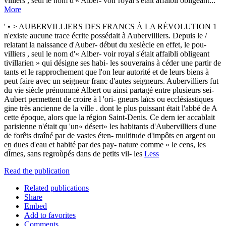
villiers , seul le nom d'« Alber- voir royal s'était affaibli obligeant...
More
' • > AUBERVILLIERS DES FRANCS À LA RÉVOLUTION 1
n'existe aucune trace écrite possédait à Aubervilliers. Depuis le /
relatant la naissance d'Auber- début du xesiècle en effet, le pou-
villiers , seul le nom d'« Alber- voir royal s'était affaibli obligeant
tivillarien » qui désigne ses habi- les souverains à céder une partir de
tants et le rapprochement que l'on leur autorité et de leurs biens à
peut faire avec un seigneur franc d'autes seigneurs. Aubervilliers fut
du vie siècle prénommé Albert ou ainsi partagé entre plusieurs sei-
Aubert permettent de croire à l 'ori- gneurs laïcs ou ecclésiastiques
gine très ancienne de la ville . dont le plus puissant était l'abbé de A
cette époque, alors que la région Saint-Denis. Ce dern ier accablait
parisienne n'était qu 'un« désert» les habitants d'Aubervilliers d'une
de forêts draîné par de vastes éten- multitude d'impôts en argent ou
en dues d'eau et habité par des pay- nature comme « le cens, les
dÎmes, sans regroùpés dans de petits vil- les
Less
Read the publication
Related publications
Share
Embed
Add to favorites
Comments