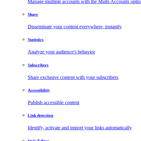
Manage multiple accounts with the Multi-Accounts opti
Share
Disseminate your content everywhere, instantly
Statistics
Analyze your audience's behavior
Subscribers
Share exclusive content with your subscribers
Accessibility
Publish accessible content
Link detection
Identify, activate and import your links automatically
Style Editor