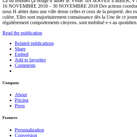
Là où femmes ça bouge d’auber lE VéliB’ uN sERVicE à auBER, VT
16 NOVEMBRE 2018 – 30 NOVEMBRE 2018 Des actions coordonnées pour u
nous H abiter dans une ville dense celles et ceux de la propreté, des e
colère. Elles sont majoritairement connaissance dès la Une de ce journa
régulièrement comportements citoyens. sont mobilisé·e·s au quotidien. J
Read the publication
Related publications
Share
Embed
Add to favorites
Comments
Company
About
Pricing
Press
Features
Personalization
Conversion