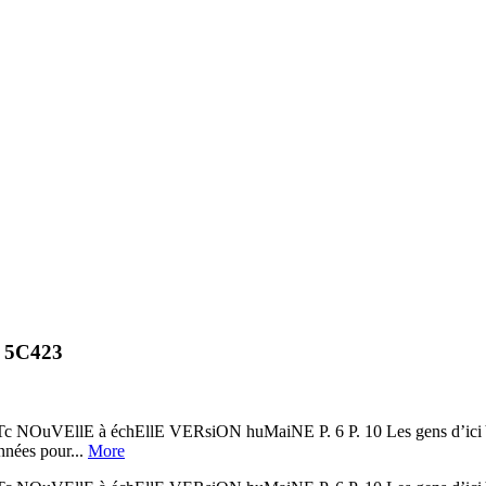
. 5C423
c NOuVEllE à échEllE VERsiON huMaiNE P. 6 P. 10 Les gens d’ici Y
ées pour...
More