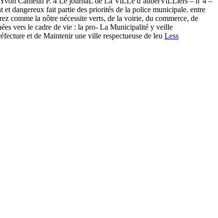
von Camelin P. 4 Le journaL de La ViLLe d’auberViLLiers – n°4 –
ngereux fait partie des priorités de la police municipale. entre
drez comme la nôtre nécessite verts, de la voirie, du commerce, de
es vers le cadre de vie : la pro- La Municipalité y veille
réfecture et de Maintenir une ville respectueuse de leu
Less