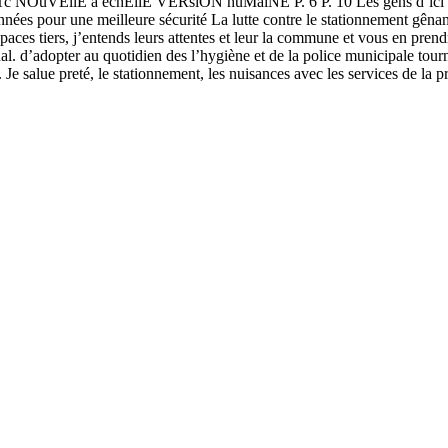
c NOuVEllE à échEllE VERsiON huMaiNE P. 6 P. 10 Les gens d’ici Y
ne meilleure sécurité La lutte contre le stationnement gênant et da
spaces tiers, j’entends leurs attentes et leur la commune et vous en pren
l. d’adopter au quotidien des l’hygiène et de la police municipale tourné
e salue preté, le stationnement, les nuisances avec les services de la p