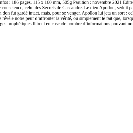
os : 186 pages, 115 x 160 mm, 505g Parution : novembre 2021 Ed
 conscience, celui des Secrets de Cassandre. Le dieu Apollon, séduit par 
 don fut gardé intact, mais, pour se venger, Apollon lui jeta un sort : c
re révèle notre peur d’affronter la vérité, ou simplement le fait que, lor
sages prophétiques filtrent en cascade nombre d’informations pouvant no