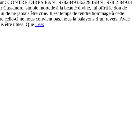
iteur : CONTRE-DIRES EAN : 9782849336229 ISBN : 978-2-84933-
Cassandre, simple mortelle à la beauté divine, lui offrit le don de
elui de ne jamais être crue. Il est temps de rendre hommage à cette
sque celle-ci ne nous convient pas, nous la balayons d’un revers. Avec
us être utiles. Que
Less