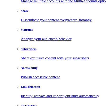
Manage multiple accounts with the Multi-Accounts opti
Share
Disseminate your content everywhere, instantly
Statistics
Analyze your audience's behavior
Subscribers
Share exclusive content with your subscribers
Accessibility
Publish accessible content
Link detection
Identify, activate and import your links automatically
Style Editor