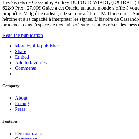
Les Secrets de Cassandre, Audrey DUFOUR-WIART, (EXTRAIT) Inf
622-9 Prix : 27,00€ Grâce à cet Oracle, un autre monde s’offre à votre
prophétie. Malgré ce cadeau, elle se refusa à lui… Mal lui en prit ! Son
héroïne et à sa capacité à interpréter les signes. L’histoire de Cassand
prudence, dans l’espace de nos nuits où surgissent les rêves, les mes
Read the publication
More by this publisher
Share
Embed
Add to favorites
Comments
Company
About
Pricing
Press
Features
Personalization