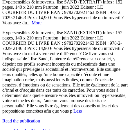
Hypersensibles & introvertis, Ilse SAND (EXTRAIT) Infos : 152
pages, 140 x 210 mm Parution : juin 2022 Editeur : LE
COURRIER DU LIVRE EAN : 9782702921463 ISBN : 978-2-
7029-2146-3 Prix : 14,90 € Vous êtes hypersensible ou introverti ?
Vous avez du...
More
Hypersensibles & introvertis, Ilse SAND (EXTRAIT) Infos : 152
pages, 140 x 210 mm Parution : juin 2022 Editeur : LE
COURRIER DU LIVRE EAN : 9782702921463 ISBN : 978-2-
7029-2146-3 Prix : 14,90 € Vous êtes hypersensible ou introverti ?
Vous avez du mal à vivre votre différence ? Ce livre vous est
indispensable ! Ilse Sand, l’auteure de référence sur ce sujet, y
dépeint ces profils souvent incompris ou mésestimés dans une
société qui privilégie la sociabilité et l’extraversion. Elle souligne
leurs qualités, telles qu’une bonne capacité d’écoute et une
imagination riche, mais aussi leurs limites, comme l’excès de
pensées, d’émotions ou de sensations. Elle traite également de la part
d’inné et d’acquis dans ces traits de caractère. Pour vous aider à
déterminer dans quelle mesure vous êtes introverti ou hypersensible,
voire même les deux, l’auteure vous propose des tests de
personnalité. Elle vous livre également des conseils utiles et des
propositions concrètes afin que vous p
Less
Read the publication