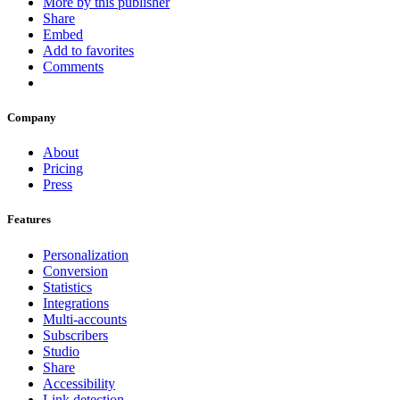
More by this publisher
Share
Embed
Add to favorites
Comments
Company
About
Pricing
Press
Features
Personalization
Conversion
Statistics
Integrations
Multi-accounts
Subscribers
Studio
Share
Accessibility
Link detection