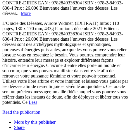
CONTRE-DIRES EAN : 9782849336304 ISBN : 978-2-84933-
630-4 Prix : 26,00€ Bienvenue dans l’univers des déesses. Les
déesses...
More
L'Oracle des Déesses, Aurore Widmer, (EXTRAIT) Infos : 110
pages, 130 x 170 mm, 433g Parution : décembre 2021 Editeur :
CONTRE-DIRES EAN : 9782849336304 ISBN : 978-2-84933-
630-4 Prix : 26,00€ Bienvenue dans l’univers des déesses. Les
déesses sont des archétypes mythologiques et symboliques,
porteuses d’énergies puissantes, auxquelles vous pouvez vous relier
lorsque vous en ressentez le besoin. Vous pourrez comprendre leur
histoire, entendre leur message et explorer différentes façons
d’incarner leur énergie. Chacune d’entre elles porte un monde en
son cœur, que vous pouvez manifester dans votre vie afin de
retrouver votre puissance féminine et votre pouvoir personnel.
Utilisez votre libre arbitre et votre intuition et laissez-vous guider par
les déesses afin de ressentir joie et sérénité au quotidien. Cet oracle
sera un précieux messager, un allié fidèle auquel vous pourrez vous
référer dans les instants de doute, afin de déployer et libérer tous vos
potentiels. Ce
Less
Read the publication
More by this publisher
Share