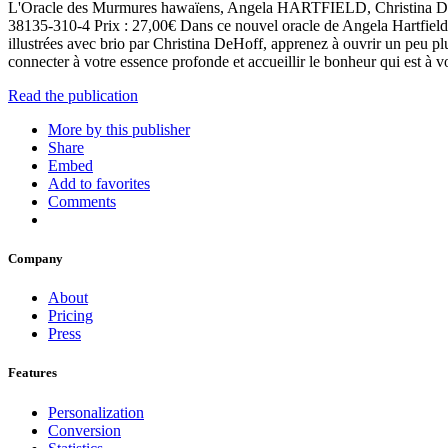
L'Oracle des Murmures hawaïens, Angela HARTFIELD, Christina DE
38135-310-4 Prix : 27,00€ Dans ce nouvel oracle de Angela Hartfield,
illustrées avec brio par Christina DeHoff, apprenez à ouvrir un peu plu
connecter à votre essence profonde et accueillir le bonheur qui est à vo
Read the publication
More by this publisher
Share
Embed
Add to favorites
Comments
Company
About
Pricing
Press
Features
Personalization
Conversion