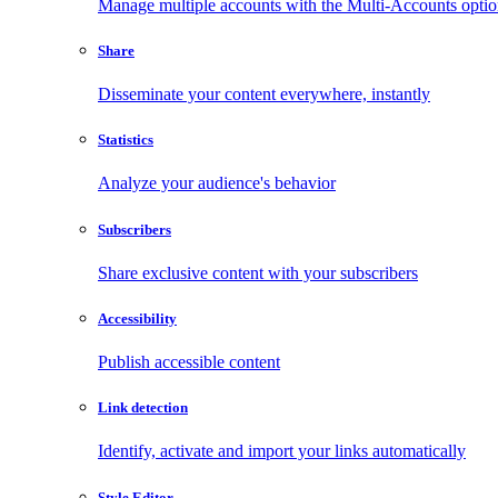
Manage multiple accounts with the Multi-Accounts opti
Share
Disseminate your content everywhere, instantly
Statistics
Analyze your audience's behavior
Subscribers
Share exclusive content with your subscribers
Accessibility
Publish accessible content
Link detection
Identify, activate and import your links automatically
Style Editor