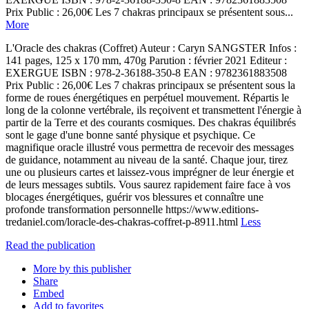
Prix Public : 26,00€ Les 7 chakras principaux se présentent sous...
More
L'Oracle des chakras (Coffret) Auteur : Caryn SANGSTER Infos :
141 pages, 125 x 170 mm, 470g Parution : février 2021 Editeur :
EXERGUE ISBN : 978-2-36188-350-8 EAN : 9782361883508
Prix Public : 26,00€ Les 7 chakras principaux se présentent sous la
forme de roues énergétiques en perpétuel mouvement. Répartis le
long de la colonne vertébrale, ils reçoivent et transmettent l'énergie à
partir de la Terre et des courants cosmiques. Des chakras équilibrés
sont le gage d'une bonne santé physique et psychique. Ce
magnifique oracle illustré vous permettra de recevoir des messages
de guidance, notamment au niveau de la santé. Chaque jour, tirez
une ou plusieurs cartes et laissez-vous imprégner de leur énergie et
de leurs messages subtils. Vous saurez rapidement faire face à vos
blocages énergétiques, guérir vos blessures et connaître une
profonde transformation personnelle https://www.editions-
tredaniel.com/loracle-des-chakras-coffret-p-8911.html
Less
Read the publication
More by this publisher
Share
Embed
Add to favorites