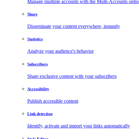
Manage multiple accounts with the Multi-Accounts opti
Share
Disseminate your content everywhere, instantly
Statistics
Analyze your audience's behavior
Subscribers
Share exclusive content with your subscribers
Accessibility
Publish accessible content
Link detection
Identify, activate and import your links automatically
Style Editor