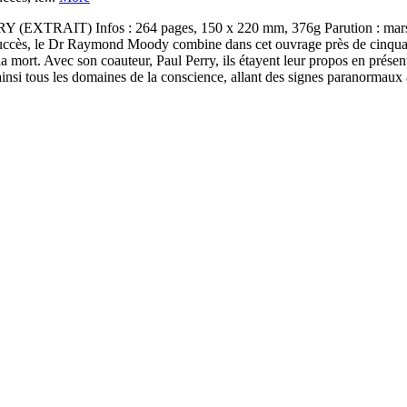
ERRY (EXTRAIT) Infos : 264 pages, 150 x 220 mm, 376g Parution 
ès, le Dr Raymond Moody combine dans cet ouvrage près de cinquante 
a mort. Avec son coauteur, Paul Perry, ils étayent leur propos en présen
e ainsi tous les domaines de la conscience, allant des signes paranormau