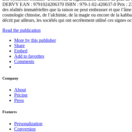
DERVY EAN : 9791024206370 ISBN : 979-1-02-420637-0 Prix : 23,00€ 
des réalités immatérielles que la raison ne peut embrasser et que l’âm
cosmologie chinoise, de l’alchimie, de la magie ou encore de la kabbale
décrit par ailleurs, les sociétés qui ont secrètement utilisé ces signes 
Read the publication
More by this publisher
Share
Embed
Add to favorites
Comments
Company
About
Pricing
Press
Features
Personalization
Conversion