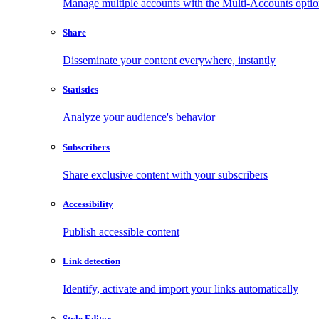
Manage multiple accounts with the Multi-Accounts opti
Share
Disseminate your content everywhere, instantly
Statistics
Analyze your audience's behavior
Subscribers
Share exclusive content with your subscribers
Accessibility
Publish accessible content
Link detection
Identify, activate and import your links automatically
Style Editor