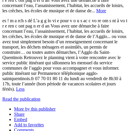
r e ren c ont pag n er d an Vous avez une démarche à faire
concernant l’eau, l’assainissement, l’habitat, les accueils de loisirs,
les crèches, les écoles de musique et de danse de...
More
es ! m a rch s dé L’a g g lo vi e pour v o u s ac c vo re om s nt à vo t
r e ren c ont pag n er d an Vous avez une démarche à faire
concernant l’eau, l’assainissement, l’habitat, les accueils de loisirs,
les crèches, les écoles de musique et de danse de l’Agglo... ou vous
avez tout simplement besoin d’un renseignement concernant le
transport, les déchets ménagers et assimilés, un permis de
construire… ou toutes autres démarches, l’Agglo du Saint-
Quentinois Retrouvez le planning vient à votre rencontre avec le
service public itinérant qui sillonnera les mensuel du service
communes de l’agglo pour vous accompagner et vous informer.
public itinérant sur Permanence téléphonique agglo-
saintquentinois.fr 07 70 01 80 11 du lundi au vendredi de 8h30 à
17h, toute l’année (hors période de vacances scolaires et jours
fériés).
Less
Read the publication
More by this publisher
Share
Embed
Add to favorites
Comments