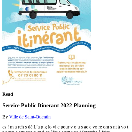
Read
Service Public Itinerant 2022 Planning
By
Ville de Saint-Quentin
es ! m a rch s dé L’a g g lo vi e pour v o u s ac c vo re om s nt à vo t