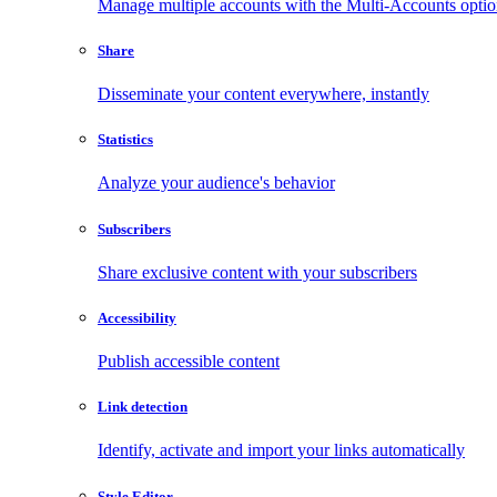
Manage multiple accounts with the Multi-Accounts opti
Share
Disseminate your content everywhere, instantly
Statistics
Analyze your audience's behavior
Subscribers
Share exclusive content with your subscribers
Accessibility
Publish accessible content
Link detection
Identify, activate and import your links automatically
Style Editor