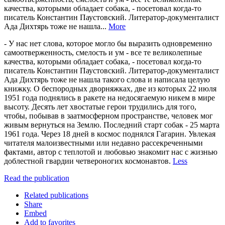
качества, которыми обладает собака, - посетовал когда-то
писатель Константин Паустовский. Литератор-документалист
Ада Дихтярь тоже не нашла...
More
- У нас нет слова, которое могло бы выразить одновременно
самоотверженность, смелость и ум - все те великолепные
качества, которыми обладает собака, - посетовал когда-то
писатель Константин Паустовский. Литератор-документалист
Ада Дихтярь тоже не нашла такого слова и написала целую
книжку. О беспородных дворняжках, две из которых 22 июля
1951 года поднялись в ракете на недосягаемую никем в мире
высоту. Десять лет хвостатые герои трудились для того,
чтобы, побывав в заатмосферном пространстве, человек мог
живым вернуться на Землю. Последний старт собак - 25 марта
1961 года. Через 18 дней в космос поднялся Гагарин. Увлекая
читателя малоизвестными или недавно рассекреченными
фактами, автор с теплотой и любовью знакомит нас с жизнью
доблестной гвардии четвероногих космонавтов.
Less
Read the publication
Related publications
Share
Embed
Add to favorites