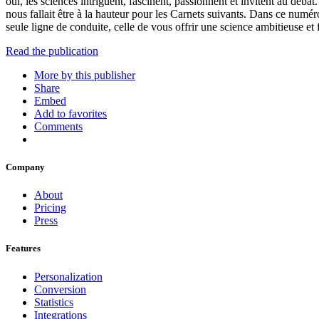
oui, les sciences intriguent, fascinent, passionnent et invitent au déba
nous fallait être à la hauteur pour les Carnets suivants. Dans ce num
seule ligne de conduite, celle de vous offrir une science ambitieuse
Read the publication
More by this publisher
Share
Embed
Add to favorites
Comments
Company
About
Pricing
Press
Features
Personalization
Conversion
Statistics
Integrations