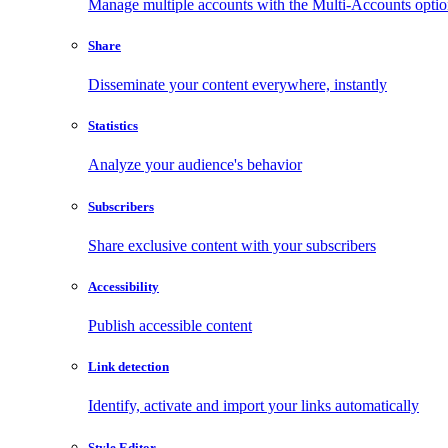
Manage multiple accounts with the Multi-Accounts opti
Share
Disseminate your content everywhere, instantly
Statistics
Analyze your audience's behavior
Subscribers
Share exclusive content with your subscribers
Accessibility
Publish accessible content
Link detection
Identify, activate and import your links automatically
Style Editor