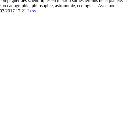
compagner des scientifiques en mission sur les terrains de la planète. Il
imie, océanographie, philosophie, astronomie, écologie… Avec pour
0/03/2017 17:21
Less