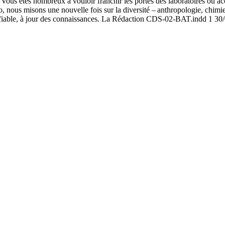
t. Vous êtes nombreux à vouloir franchir les portes des laboratoires ou ac
éro, nous misons une nouvelle fois sur la diversité – anthropologie, ch
 et fiable, à jour des connaissances. La Rédaction CDS-02-BAT.indd 1 3