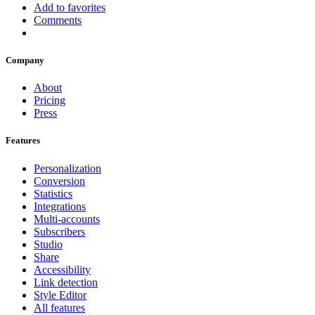
Add to favorites
Comments
Company
About
Pricing
Press
Features
Personalization
Conversion
Statistics
Integrations
Multi-accounts
Subscribers
Studio
Share
Accessibility
Link detection
Style Editor
All features