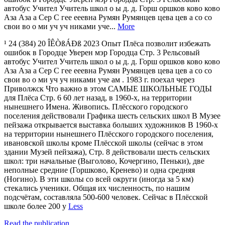
автобус Учител Учитель школ о ы д. д. Горш оршков ково ково
Аза Аза а Сер С гее ееевна Румян Румянцев цева цев а со со
свои во о ми уч уч никами уче...
More
¹ 24 (384) 20 ÎÊÒßÁÐß 2023 Опыт Плёса позволит избежать
ошибок в Городце Уверен мэр Городца Стр. 3 Рельсовый
автобус Учител Учитель школ о ы д. д. Горш оршков ково ково
Аза Аза а Сер С гее ееевна Румян Румянцев цева цев а со со
свои во о ми уч уч никами уче ам . 1983 г. поехал через
Приволжск Что важно в этом САМЫЕ ШКОЛЬНЫЕ ГОДЫ
для Плёса Стр. 6 60 лет назад, в 1960-х, на территории
нынешнего Имена. Живопись. Плёсского городского
поселения действовали Графика шесть сельских школ В Музее
пейзажа открывается выставка больших художников В 1960-х
на территории нынешнего Плёсского городского поселения,
ивановской школы кроме Плёсской школы (сейчас в этом
здании Музей пейзажа), Стр. 8 действовали шесть сельских
школ: три начальные (Выголово, Кочергино, Пеньки), две
неполные средние (Горшково, Кренево) и одна средняя
(Ногино). В эти школы со всей округи (иногда за 5 км)
стекались ученики. Общая их численность, по нашим
подсчётам, составляла 500-600 человек. Сейчас в Плёсской
школе более 200 у
Less
Read the publication