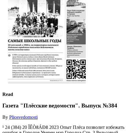
Read
Газета "Плёсские ведомости". Выпуск №384
By
Pliosvedomosti
¹ 24 (384) 20 ÎÊÒßÁÐß 2023 Опыт Плёса позволит избежать
ошибок в Городце Уверен мэр Городца Стр. 3 Рельсовый