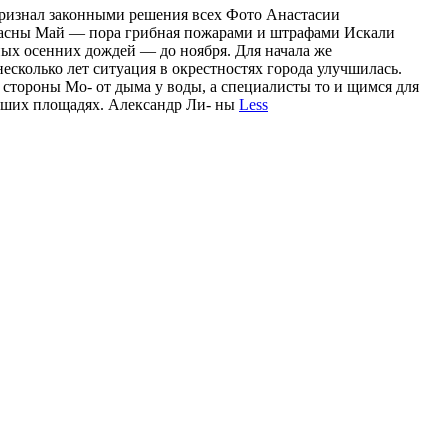
 признал законными решения всех Фото Анастасии
опасны Май — пора грибная пожарами и штрафами Искали
ных осенних дождей — до ноября. Для начала же
сколько лет ситуация в окрестностях города улучшилась.
стороны Мо- от дыма у воды, а специалисты то и щимся для
ольших площадях. Александр Ли- ны
Less