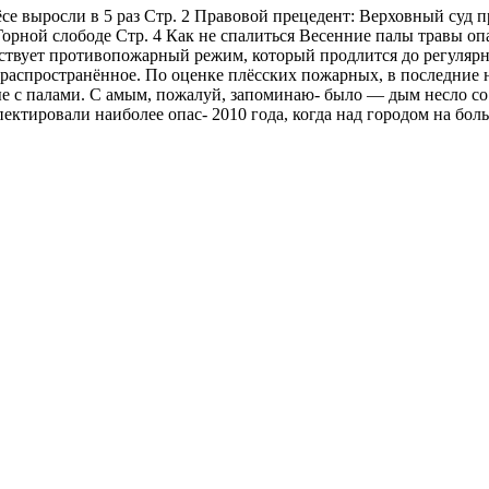
ёсе выросли в 5 раз Стр. 2 Правовой прецедент: Верховный суд
Горной слободе Стр. 4 Как не спалиться Весенние палы травы 
ействует противопожарный режим, который продлится до регуляр
аспространённое. По оценке плёсских пожарных, в последние не
е с палами. С амым, пожалуй, запоминаю- было — дым несло со 
спектировали наиболее опас- 2010 года, когда над городом на б