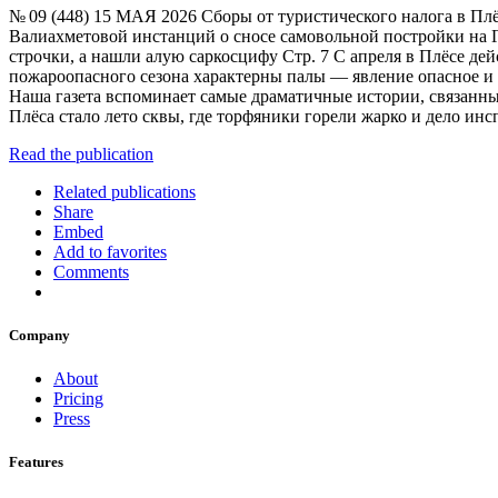
№ 09 (448) 15 МАЯ 2026 Сборы от туристического налога в Пл
Валиахметовой инстанций о сносе самовольной постройки на 
строчки, а нашли алую саркосцифу Стр. 7 С апреля в Плёсе д
пожароопасного сезона характерны палы — явление опасное и р
Наша газета вспоминает самые драматичные истории, связанны
Плёса стало лето сквы, где торфяники горели жарко и дело ин
Read the publication
Related publications
Share
Embed
Add to favorites
Comments
Company
About
Pricing
Press
Features