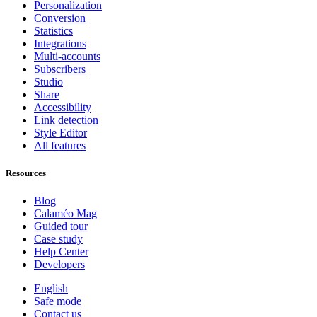
Personalization
Conversion
Statistics
Integrations
Multi-accounts
Subscribers
Studio
Share
Accessibility
Link detection
Style Editor
All features
Resources
Blog
Calaméo Mag
Guided tour
Case study
Help Center
Developers
English
Safe mode
Contact us