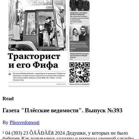
Read
Газета "Плёсские ведомости". Выпуск №393
By
Pliosvedomosti
¹ 04 (393) 23 ÔÅÂÐÀËß 2024 Дедушки, у которых не было
бабушек Как назывались солдаты и матросы срочной службы