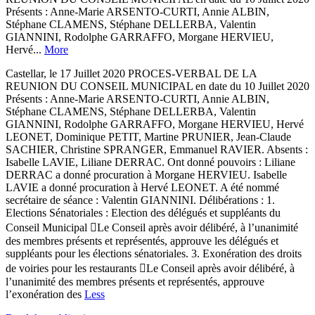
Présents : Anne-Marie ARSENTO-CURTI, Annie ALBIN,
Stéphane CLAMENS, Stéphane DELLERBA, Valentin
GIANNINI, Rodolphe GARRAFFO, Morgane HERVIEU,
Hervé...
More
Castellar, le 17 Juillet 2020 PROCES-VERBAL DE LA
REUNION DU CONSEIL MUNICIPAL en date du 10 Juillet 2020
Présents : Anne-Marie ARSENTO-CURTI, Annie ALBIN,
Stéphane CLAMENS, Stéphane DELLERBA, Valentin
GIANNINI, Rodolphe GARRAFFO, Morgane HERVIEU, Hervé
LEONET, Dominique PETIT, Martine PRUNIER, Jean-Claude
SACHIER, Christine SPRANGER, Emmanuel RAVIER. Absents :
Isabelle LAVIE, Liliane DERRAC. Ont donné pouvoirs : Liliane
DERRAC a donné procuration à Morgane HERVIEU. Isabelle
LAVIE a donné procuration à Hervé LEONET. A été nommé
secrétaire de séance : Valentin GIANNINI. Délibérations : 1.
Elections Sénatoriales : Election des délégués et suppléants du
Conseil Municipal Le Conseil après avoir délibéré, à l’unanimité
des membres présents et représentés, approuve les délégués et
suppléants pour les élections sénatoriales. 3. Exonération des droits
de voiries pour les restaurants Le Conseil après avoir délibéré, à
l’unanimité des membres présents et représentés, approuve
l’exonération des
Less