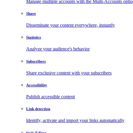
Manage multiple accounts with the Multi-Accounts opti
Share
Disseminate your content everywhere, instantly
Statistics
Analyze your audience's behavior
Subscribers
Share exclusive content with your subscribers
Accessibility
Publish accessible content
Link detection
Identify, activate and import your links automatically
Style Editor