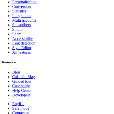
Personalization
Conversion
Statistics
Integrations
Multi-accounts
Subscribers
Studio
Share
Accessibility
Link detection
Style Editor
All features
Resources
Blog
Calaméo Mag
Guided tour
Case study
Help Center
Developers
English
Safe mode
Contact us