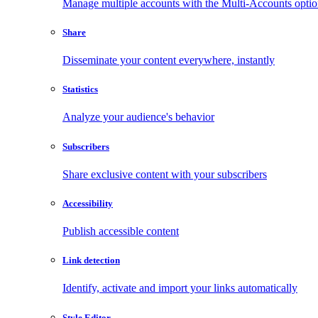
Manage multiple accounts with the Multi-Accounts opti
Share
Disseminate your content everywhere, instantly
Statistics
Analyze your audience's behavior
Subscribers
Share exclusive content with your subscribers
Accessibility
Publish accessible content
Link detection
Identify, activate and import your links automatically
Style Editor