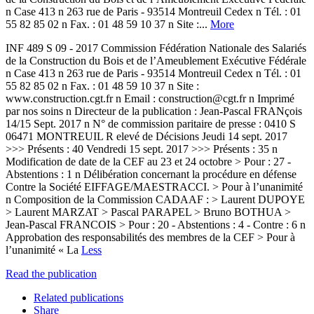
n Case 413 n 263 rue de Paris - 93514 Montreuil Cedex n Tél. : 01
55 82 85 02 n Fax. : 01 48 59 10 37 n Site :...
More
INF 489 S 09 - 2017 Commission Fédération Nationale des Salariés
de la Construction du Bois et de l’Ameublement Exécutive Fédérale
n Case 413 n 263 rue de Paris - 93514 Montreuil Cedex n Tél. : 01
55 82 85 02 n Fax. : 01 48 59 10 37 n Site :
www.construction.cgt.fr n Email : construction@cgt.fr n Imprimé
par nos soins n Directeur de la publication : Jean-Pascal FRANçois
14/15 Sept. 2017 n N° de commission paritaire de presse : 0410 S
06471 MONTREUIL R elevé de Décisions Jeudi 14 sept. 2017
>>> Présents : 40 Vendredi 15 sept. 2017 >>> Présents : 35 n
Modification de date de la CEF au 23 et 24 octobre > Pour : 27 -
Abstentions : 1 n Délibération concernant la procédure en défense
Contre la Société EIFFAGE/MAESTRACCI. > Pour à l’unanimité
n Composition de la Commission CADAAF : > Laurent DUPOYE
> Laurent MARZAT > Pascal PARAPEL > Bruno BOTHUA >
Jean-Pascal FRANCOIS > Pour : 20 - Abstentions : 4 - Contre : 6 n
Approbation des responsabilités des membres de la CEF > Pour à
l’unanimité « La
Less
Read the publication
Related publications
Share