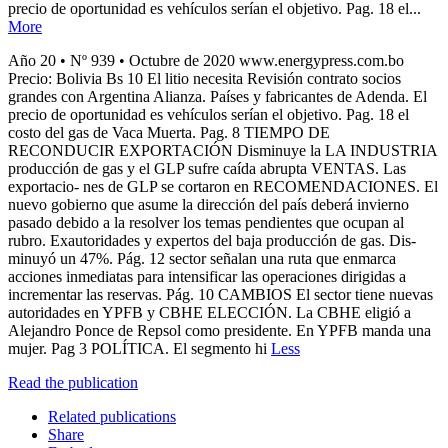
precio de oportunidad es vehículos serían el objetivo. Pag. 18 el...
More
Año 20 • Nº 939 • Octubre de 2020 www.energypress.com.bo
Precio: Bolivia Bs 10 El litio necesita Revisión contrato socios
grandes con Argentina Alianza. Países y fabricantes de Adenda. El
precio de oportunidad es vehículos serían el objetivo. Pag. 18 el
costo del gas de Vaca Muerta. Pag. 8 TIEMPO DE
RECONDUCIR EXPORTACIÓN Disminuye la LA INDUSTRIA
producción de gas y el GLP sufre caída abrupta VENTAS. Las
exportacio- nes de GLP se cortaron en RECOMENDACIONES. El
nuevo gobierno que asume la dirección del país deberá invierno
pasado debido a la resolver los temas pendientes que ocupan al
rubro. Exautoridades y expertos del baja producción de gas. Dis-
minuyó un 47%. Pág. 12 sector señalan una ruta que enmarca
acciones inmediatas para intensificar las operaciones dirigidas a
incrementar las reservas. Pág. 10 CAMBIOS El sector tiene nuevas
autoridades en YPFB y CBHE ELECCIÓN. La CBHE eligió a
Alejandro Ponce de Repsol como presidente. En YPFB manda una
mujer. Pag 3 POLÍTICA. El segmento hi
Less
Read the publication
Related publications
Share