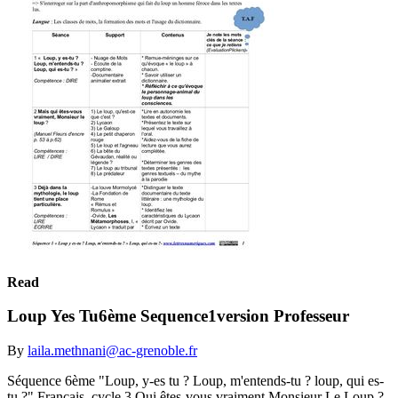
Read
Loup Yes Tu6ème Sequence1version Professeur
By
laila.methnani@ac-grenoble.fr
Séquence 6ème "Loup, y-es tu ? Loup, m'entends-tu ? loup, qui es-
tu ?" Français, cycle 3 Qui êtes-vous vraiment Monsieur Le Loup ?