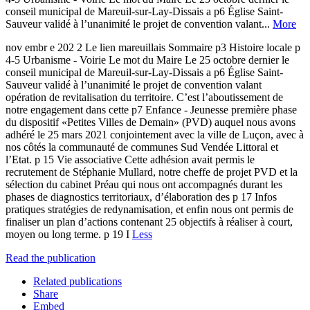
conseil municipal de Mareuil-sur-Lay-Dissais a p6 Église Saint-
Sauveur validé à l’unanimité le projet de convention valant...
More
nov embr e 202 2 Le lien mareuillais Sommaire p3 Histoire locale p
4-5 Urbanisme - Voirie Le mot du Maire Le 25 octobre dernier le
conseil municipal de Mareuil-sur-Lay-Dissais a p6 Église Saint-
Sauveur validé à l’unanimité le projet de convention valant
opération de revitalisation du territoire. C’est l’aboutissement de
notre engagement dans cette p7 Enfance - Jeunesse première phase
du dispositif «Petites Villes de Demain» (PVD) auquel nous avons
adhéré le 25 mars 2021 conjointement avec la ville de Luçon, avec à
nos côtés la communauté de communes Sud Vendée Littoral et
l’Etat. p 15 Vie associative Cette adhésion avait permis le
recrutement de Stéphanie Mullard, notre cheffe de projet PVD et la
sélection du cabinet Préau qui nous ont accompagnés durant les
phases de diagnostics territoriaux, d’élaboration des p 17 Infos
pratiques stratégies de redynamisation, et enfin nous ont permis de
finaliser un plan d’actions contenant 25 objectifs à réaliser à court,
moyen ou long terme. p 19 I
Less
Read the publication
Related publications
Share
Embed